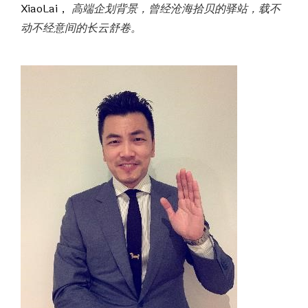
XiaoLai，
高端企划背景，曾经沧海拾贝的驿站，载不
动不经意间的长云舒卷。