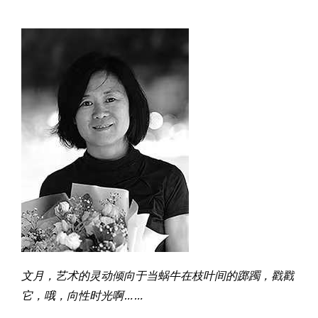
文月，艺术的灵动倾向于当蜗牛在枝叶间的踯躅，戳戳
它，哦，向性时光啊……