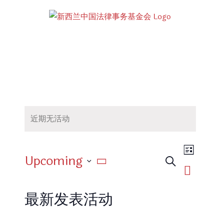
Skip
to
content
近期无活动
活
Upcoming
动
搜
活
列
寻
视
选
表
动
图
最新发表活动
择
搜
导